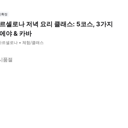
시확정
르셀로나 저녁 요리 클래스: 5코스, 3가지
에야 & 카바
바르셀로나
체험/클래스
시품절