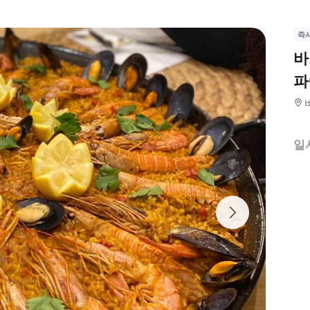
즉
바
파
일