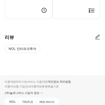
리뷰
NOL 인터파크투어
NOL
별
사
에서
점
진/
작성
높
동
된
은
영
리뷰
순
상
이용약관
위치기반서비스 이용약관
개인정보 처리방침
입니
여행자보험 가입안내
여행약관
분쟁해결기준
다.
(주)놀유니버스 사업자 정보
별
사
NOL
Triple
Interpark Global