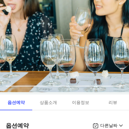
옵션예약
상품소개
이용정보
리뷰
옵션예약
다른날짜