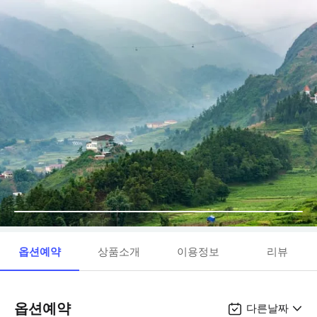
옵션예약
상품소개
이용정보
리뷰
옵션예약
다른날짜