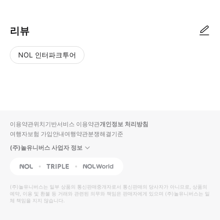
리뷰
NOL 인터파크투어
NOL
별
사
에서
점
진/
작성
높
동
된
은
영
리뷰
순
상
이용약관
위치기반서비스 이용약관
개인정보 처리방침
입니
여행자보험 가입안내
여행약관
분쟁해결기준
다.
(주)놀유니버스 사업자 정보
별
사
NOL
Triple
Interpark Global
점
진/
높
동
(주)놀유니버스
는 일부 상품의 통신판매중개자로서 통신판매의 당사자가 아니므로, 상품의
예약, 이용 및 환불 등 거래와 관련된 의무와 책임은 판매자에게 있으며
은
영
(주)놀유니버스
는 일
체 책임을 지지 않습니다.
순
상