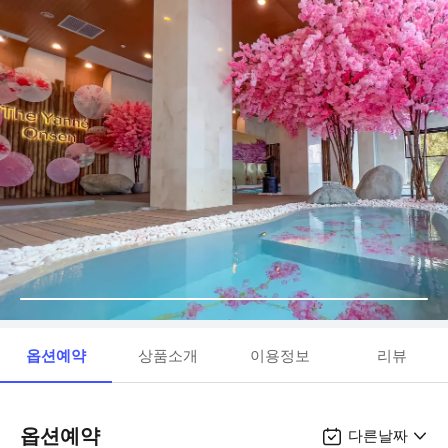
옵션예약
상품소개
이용정보
리뷰
옵션예약
다른날짜