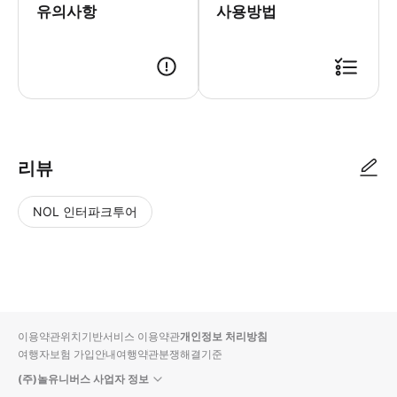
유의사항
사용방법
리뷰
NOL 인터파크투어
NOL
별
사
에서
점
진/
작성
높
동
된
은
영
리뷰
순
상
이용약관
위치기반서비스 이용약관
개인정보 처리방침
입니
여행자보험 가입안내
여행약관
분쟁해결기준
다.
(주)놀유니버스 사업자 정보