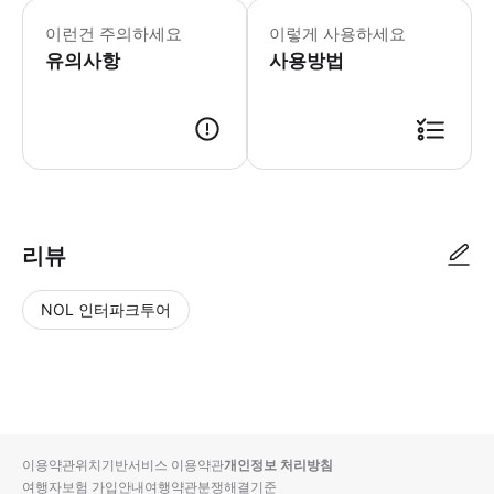
화-일요일: 10:00-17:30 마지막 입
* 암스테르담 최고의 명소이자 네덜란드
이런건 주의하세요
이렇게 사용하세요
유의사항
사용방법
리뷰
NOL 인터파크투어
NOL
별
사
에서
점
진/
작성
높
동
된
은
영
리뷰
순
상
이용약관
위치기반서비스 이용약관
개인정보 처리방침
입니
여행자보험 가입안내
여행약관
분쟁해결기준
다.