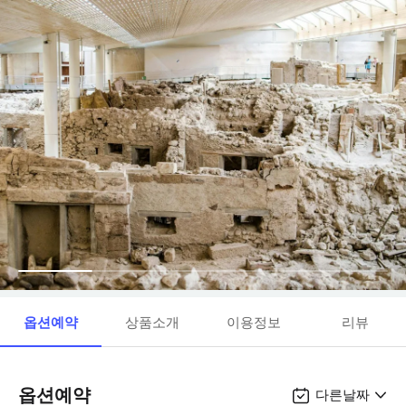
옵션예약
상품소개
이용정보
리뷰
옵션예약
다른날짜