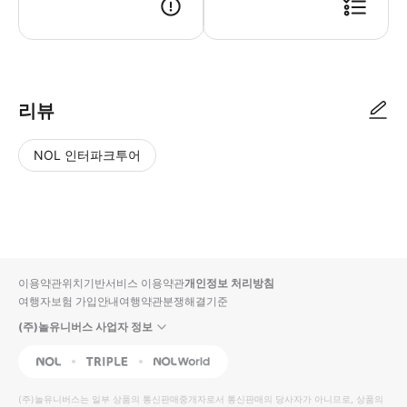
▶ 사용방법 * 입구에서 티켓을 스캔하세요. * 2025년 4월 1일부터 2
리뷰
NOL 인터파크투어
NOL
별
사
에서
점
진/
작성
높
동
된
은
영
리뷰
순
상
이용약관
위치기반서비스 이용약관
개인정보 처리방침
입니
여행자보험 가입안내
여행약관
분쟁해결기준
다.
(주)놀유니버스 사업자 정보
별
사
NOL
Triple
Interpark Global
점
진/
높
동
(주)놀유니버스
는 일부 상품의 통신판매중개자로서 통신판매의 당사자가 아니므로, 상품의