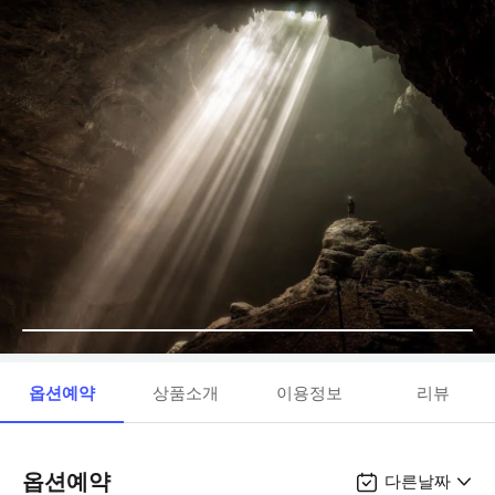
옵션예약
상품소개
이용정보
리뷰
옵션예약
다른날짜