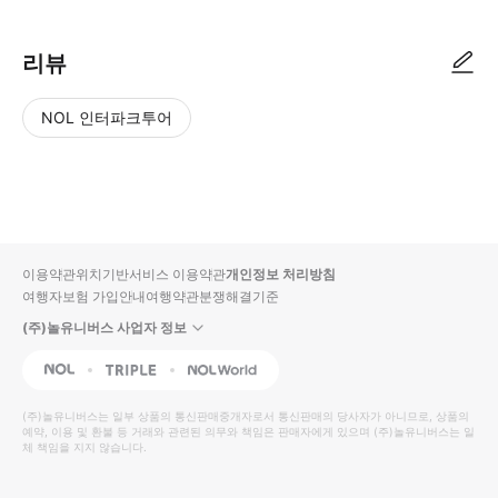
리뷰
NOL 인터파크투어
NOL
별
사
에서
점
진/
작성
높
동
된
은
영
리뷰
순
상
이용약관
위치기반서비스 이용약관
개인정보 처리방침
입니
여행자보험 가입안내
여행약관
분쟁해결기준
다.
(주)놀유니버스 사업자 정보
별
사
NOL
Triple
Interpark Global
점
진/
높
동
(주)놀유니버스
는 일부 상품의 통신판매중개자로서 통신판매의 당사자가 아니므로, 상품의
예약, 이용 및 환불 등 거래와 관련된 의무와 책임은 판매자에게 있으며
은
영
(주)놀유니버스
는 일
체 책임을 지지 않습니다.
순
상