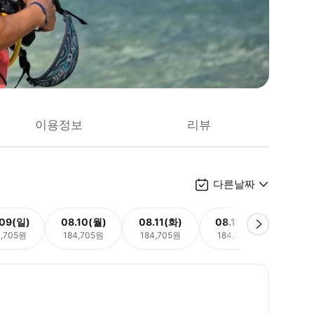
이용정보
리뷰
다른날짜
.09(일)
08.10(월)
08.11(화)
08.12(수)
08.
4,705원
184,705원
184,705원
184,705원
184