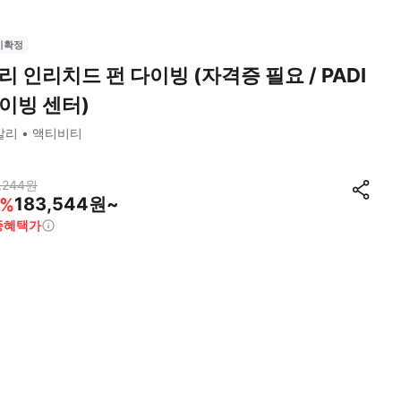
시확정
리 인리치드 펀 다이빙 (자격증 필요 / PADI
이빙 센터)
발리
액티비티
,244
원
183,544원~
%
종혜택가