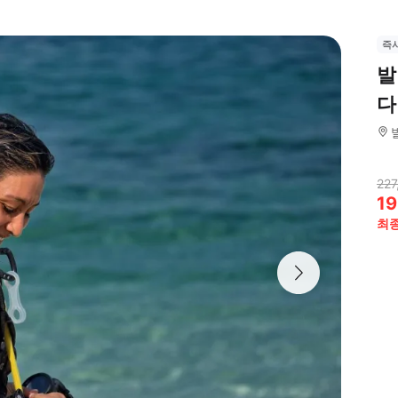
즉
발
다
227
19
최