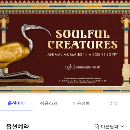
옵션예약
상품소개
이용정보
리뷰
옵션예약
다른날짜