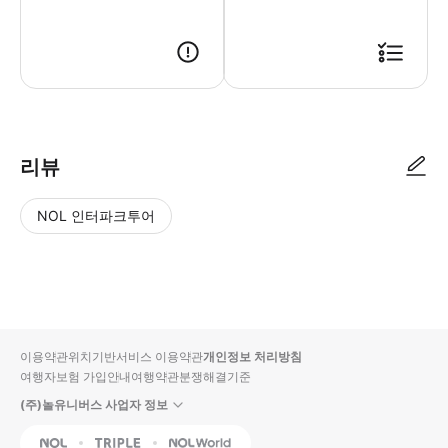
리뷰
NOL 인터파크투어
NOL
별
사
에서
점
진/
작성
높
동
된
은
영
리뷰
순
상
이용약관
위치기반서비스 이용약관
개인정보 처리방침
입니
여행자보험 가입안내
여행약관
분쟁해결기준
다.
(주)놀유니버스 사업자 정보
별
사