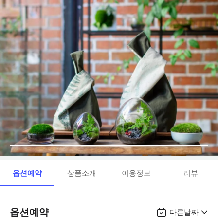
옵션예약
상품소개
이용정보
리뷰
옵션예약
다른날짜