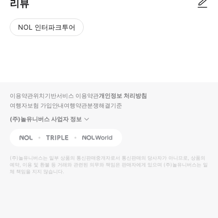
리뷰
NOL 인터파크투어
NOL
별
사
에서
점
진/
작성
높
동
된
은
영
리뷰
순
상
이용약관
위치기반서비스 이용약관
개인정보 처리방침
입니
여행자보험 가입안내
여행약관
분쟁해결기준
다.
(주)놀유니버스 사업자 정보
별
사
NOL
Triple
Interpark Global
점
진/
높
동
(주)놀유니버스
는 일부 상품의 통신판매중개자로서 통신판매의 당사자가 아니므로, 상품의
예약, 이용 및 환불 등 거래와 관련된 의무와 책임은 판매자에게 있으며
은
영
(주)놀유니버스
는 일
체 책임을 지지 않습니다.
순
상