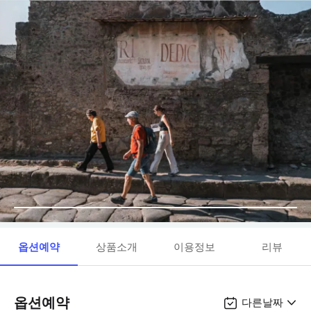
옵션예약
상품소개
이용정보
리뷰
옵션예약
다른날짜