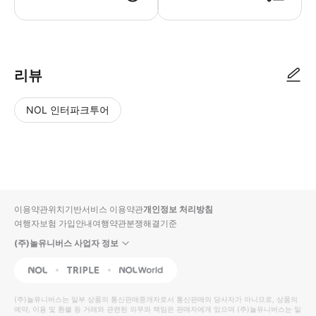
리뷰
NOL 인터파크투어
NOL
별
사
에서
점
진/
작성
높
동
된
은
영
리뷰
순
상
이용약관
위치기반서비스 이용약관
개인정보 처리방침
입니
여행자보험 가입안내
여행약관
분쟁해결기준
다.
(주)놀유니버스 사업자 정보
별
사
NOL
Triple
Interpark Global
점
진/
높
동
(주)놀유니버스
는 일부 상품의 통신판매중개자로서 통신판매의 당사자가 아니므로, 상품의
예약, 이용 및 환불 등 거래와 관련된 의무와 책임은 판매자에게 있으며
은
영
(주)놀유니버스
는 일