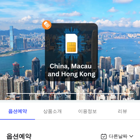
옵션예약
상품소개
이용정보
리뷰
옵션예약
다른날짜