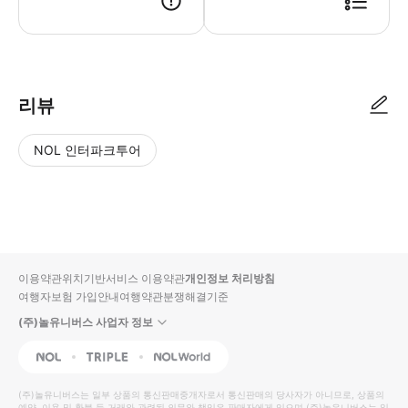
리뷰
NOL 인터파크투어
NOL
별
사
에서
점
진/
작성
높
동
된
은
영
리뷰
순
상
이용약관
위치기반서비스 이용약관
개인정보 처리방침
입니
여행자보험 가입안내
여행약관
분쟁해결기준
다.
(주)놀유니버스 사업자 정보
별
사
NOL
Triple
Interpark Global
점
진/
높
동
(주)놀유니버스
는 일부 상품의 통신판매중개자로서 통신판매의 당사자가 아니므로, 상품의
예약, 이용 및 환불 등 거래와 관련된 의무와 책임은 판매자에게 있으며
(주)놀유니버스
는 일