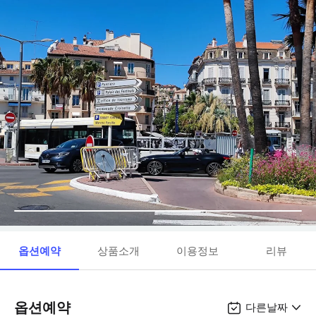
옵션예약
상품소개
이용정보
리뷰
옵션예약
다른날짜