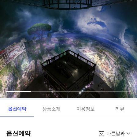
옵션예약
상품소개
이용정보
리뷰
옵션예약
다른날짜