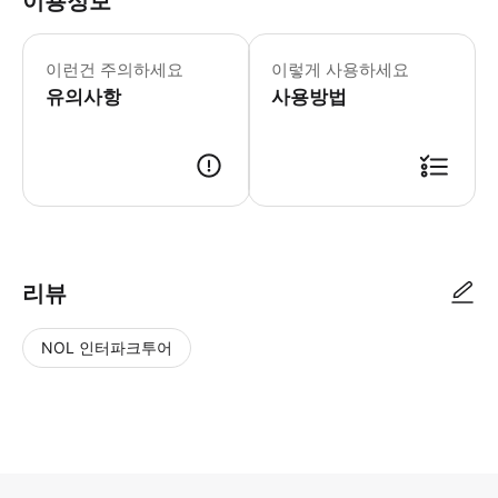
이용정보
이런건 주의하세요
이렇게 사용하세요
유의사항
사용방법
리뷰
NOL 인터파크투어
NOL
별
사
에서
점
진/
작성
높
동
된
은
영
리뷰