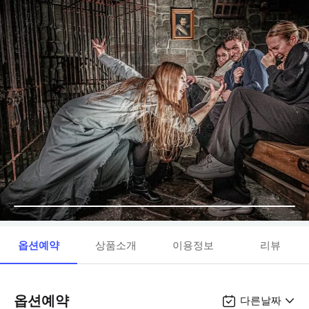
옵션예약
상품소개
이용정보
리뷰
옵션예약
다른날짜