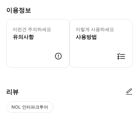
이용정보
* 소요시간 : 1440분 (옵션에 따라 
이런건 주의하세요
이렇게 사용하세요
유의사항
사용방법
● 예약접수 후 확정이 되면 이용가능합니다. ● 바우처에 안내된 사용 방법
리뷰
NOL 인터파크투어
NOL
별
사
에서
점
진/
작성
높
동