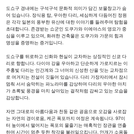
도쇼구 경내에는 구석구석 문화적 의미가 담긴 보물창고가 숨
어 있습니다. 장식용 탑, 우아한 다리, 세심하게 다듬어진 정원
은 각각 일본의 풍부한 유산에 대한 이야기를 들려주며 탐험을
초대합니다. 존경받는 쇼군인 도쿠가와 이에야스의 영묘가 중
심을 이루고 있으며, 화려한 건축물은 도쿠가와 가문의 힘과
명성을 증명하는 증거입니다.
도쇼구를 뒤로하고 신화와 현실이 교차하는 상징적인 신쿄 다
리로 향합니다. 다이야 강을 우아하고 단순하게 가로지르는 이
주홍빛 다리는 인간계와 그 너머의 신성한 산을 잇는 교차점으
로 여겨지는 전설이 깃들어 있습니다. 다리 가장자리에서 잠시
멈춰 서서 숨막히는 파노라마를 감상하며 다리의 우아한 아치
가 초록빛 풍경을 마치 살아있는 걸작처럼 감싸고 있는 모습을
감상합니다.
자연 그대로의 아름다움과 천둥 같은 굉음으로 오감을 사로잡
는 자연의 경이로움, 케곤 폭포까지 여정은 계속됩니다. 97미
터 높이에서 떨어지는 폭포의 물줄기는 매혹적인 장관을 연출
하며 시간이 멈춘 듯한 착각을 불러일으킵니다. 안개가 소용돌