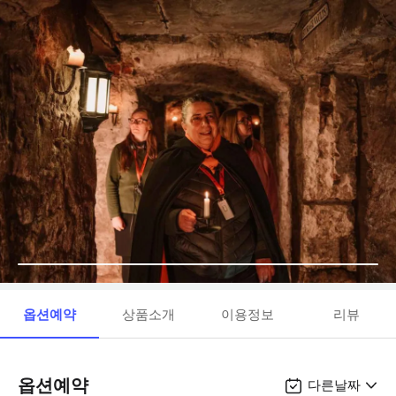
옵션예약
상품소개
이용정보
리뷰
옵션예약
다른날짜