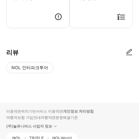
● 예약접수 후 확정이 되면 이용가능합니다. ● 바우처에 안내된 사용 방법
리뷰
NOL 인터파크투어
NOL
별
사
에서
점
진/
작성
높
동
된
은
영
리뷰
순
상
이용약관
위치기반서비스 이용약관
개인정보 처리방침
입니
여행자보험 가입안내
여행약관
분쟁해결기준
다.
(주)놀유니버스 사업자 정보
별
사