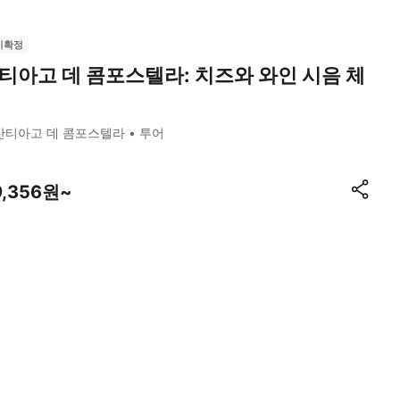
시확정
티아고 데 콤포스텔라: 치즈와 와인 시음 체
산티아고 데 콤포스텔라
투어
9,356원~