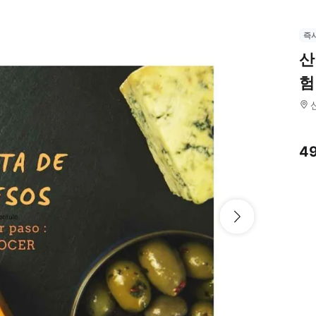
즉
산
험
4