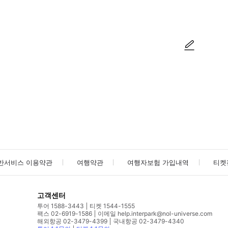
방법을 확인한 후 이용해 주시기 바랍니다. ● 48시간 이내에 바우처를 받지 
사진/동영상
사진/동영상
반서비스 이용약관
여행약관
여행자보험 가입내역
티켓
고객센터
투어 1588-3443
티켓 1544-1555
팩스 02-6919-1586
이메일 help.interpark@nol-universe.com
해외항공 02-3479-4399
국내항공 02-3479-4340