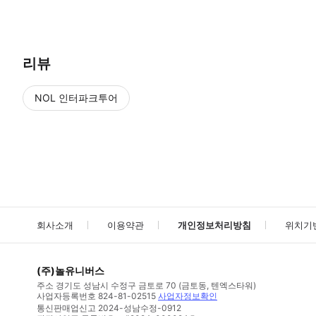
● 예약접수 후 확정이 되면 이용가능합니다. ● 바우처에 안내된 사용 
리뷰
NOL 인터파크투어
NOL
에서 작성된 리뷰 입니다.
별점 높은순
별점 높은순
회사소개
이용약관
개인정보처리방침
위치기
(주)놀유니버스
주소
경기도 성남시 수정구 금토로 70 (금토동, 텐엑스타워)
사업자등록번호
824-81-02515
사업자정보확인
통신판매업신고
2024-성남수정-0912