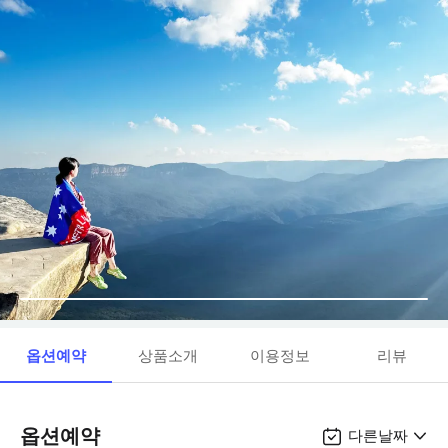
옵션예약
상품소개
이용정보
리뷰
옵션예약
다른날짜