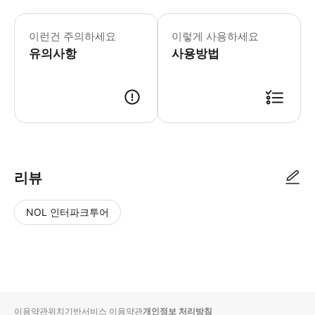
이런건 주의하세요
이렇게 사용하세요
유의사항
사용방법
리뷰
NOL 인터파크투어
NOL
별
사
에서
점
진/
작성
높
동
된
은
영
리뷰
순
상
이용약관
위치기반서비스 이용약관
개인정보 처리방침
입니