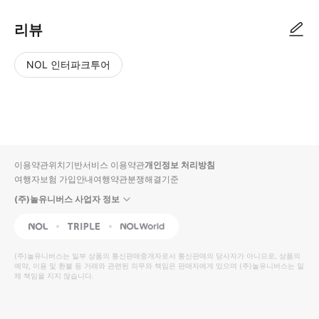
리뷰
NOL 인터파크투어
NOL
별
사
에서
점
진/
작성
높
동
된
은
영
리뷰
순
상
이용약관
위치기반서비스 이용약관
개인정보 처리방침
입니
여행자보험 가입안내
여행약관
분쟁해결기준
다.
(주)놀유니버스 사업자 정보
별
사
NOL
Triple
Interpark Global
점
진/
높
동
(주)놀유니버스
는 일부 상품의 통신판매중개자로서 통신판매의 당사자가 아니므로, 상품의
예약, 이용 및 환불 등 거래와 관련된 의무와 책임은 판매자에게 있으며
은
영
(주)놀유니버스
는 일
체 책임을 지지 않습니다.
순
상