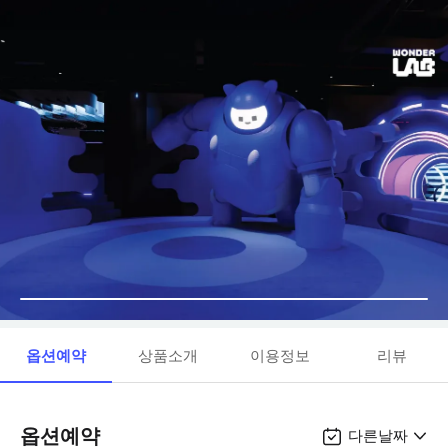
옵션예약
상품소개
이용정보
리뷰
옵션예약
다른날짜