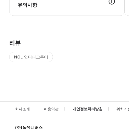
유의사항
리뷰
NOL 인터파크투어
NOL
에서 작성된 리뷰 입니다.
별점 높은순
별점 높은순
회사소개
이용약관
개인정보처리방침
위치기
(주)놀유니버스