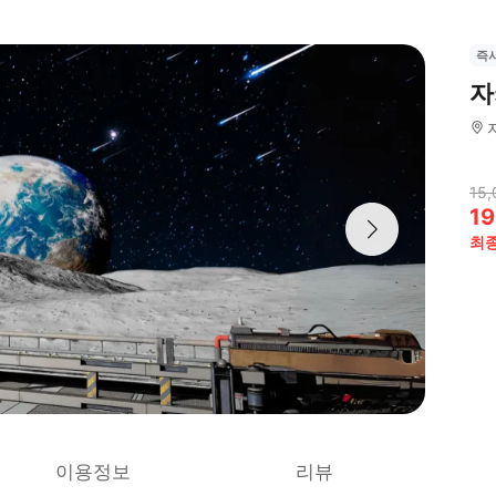
즉
자
15,
19
최
이용정보
리뷰