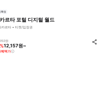
시확정
카르타 포털 디지털 월드
자카르타
티켓/입장권
052
원
12,157원~
%
종혜택가