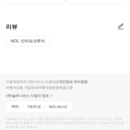
리뷰
NOL 인터파크투어
NOL
별
사
에서
점
진/
작성
높
동
된
은
영
리뷰
순
상
이용약관
위치기반서비스 이용약관
개인정보 처리방침
입니
여행자보험 가입안내
여행약관
분쟁해결기준
다.
(주)놀유니버스 사업자 정보
별
사
NOL
Triple
Interpark Global
점
진/
높
동
(주)놀유니버스
는 일부 상품의 통신판매중개자로서 통신판매의 당사자가 아니므로, 상품의
예약, 이용 및 환불 등 거래와 관련된 의무와 책임은 판매자에게 있으며
은
영
(주)놀유니버스
는 일
체 책임을 지지 않습니다.
순
상