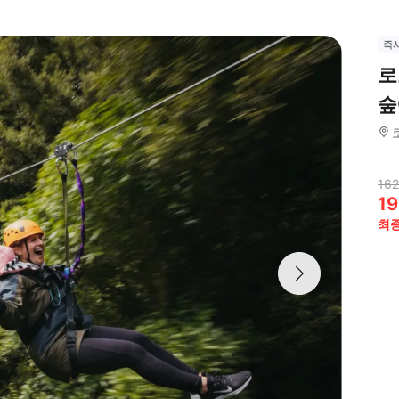
즉
로
숲
162
19
최