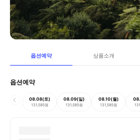
옵션예약
상품소개
옵션예약
08.08(토)
08.09(일)
08.10(월)
08
131,585원
131,585원
131,585원
13