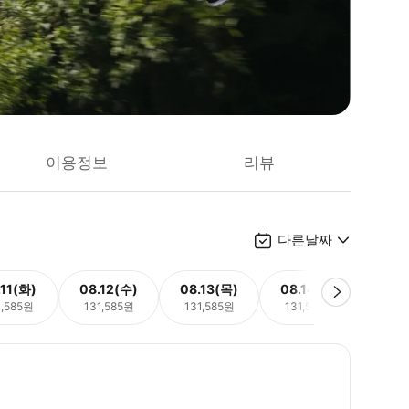
이용정보
리뷰
다른날짜
.11(화)
08.12(수)
08.13(목)
08.14(금)
08.
1,585원
131,585원
131,585원
131,585원
131