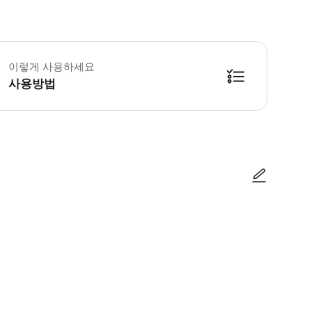
질랜드의 마지막 원시림 중 하나인 오코헤리키 숲을 탐험해보세요. 이곳에는 수령
이렇게 사용하세요
사용방법
사진/동영상
사진/동영상