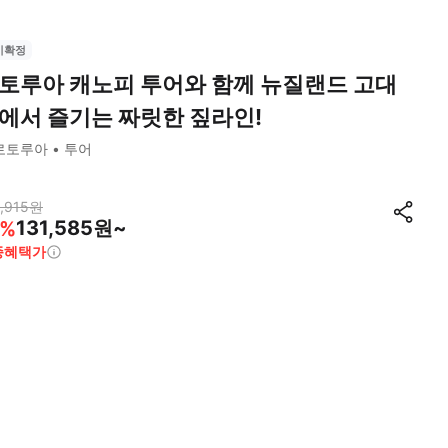
시확정
토루아 캐노피 투어와 함께 뉴질랜드 고대
에서 즐기는 짜릿한 짚라인!
로토루아
투어
,915
원
131,585원~
%
종혜택가