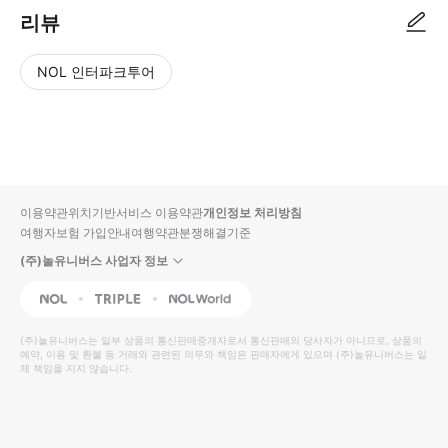
리뷰
NOL 인터파크투어
NOL
별
사
에서
점
진/
작성
높
동
된
은
영
리뷰
순
상
이용약관
위치기반서비스 이용약관
개인정보 처리방침
입니
여행자보험 가입안내
여행약관
분쟁해결기준
다.
(주)놀유니버스 사업자 정보
별
사
NOL
Triple
Interpark Global
점
진/
높
동
(주)놀유니버스
는 일부 상품의 통신판매중개자로서 통신판매의 당사자가 아니므로, 상품의
예약, 이용 및 환불 등 거래와 관련된 의무와 책임은 판매자에게 있으며
은
영
(주)놀유니버스
는 일
체 책임을 지지 않습니다.
순
상