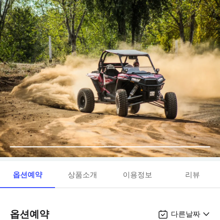
옵션예약
상품소개
이용정보
리뷰
옵션예약
다른날짜