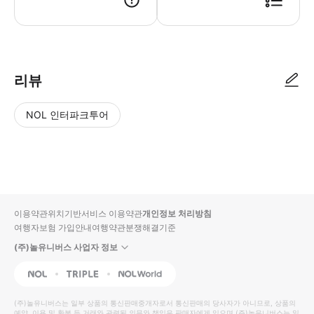
● 예약접수 후 확정이 되면 이용가능합니다. ● 바우처에 안내된 사용 방법
리뷰
NOL 인터파크투어
NOL
별
사
에서
점
진/
작성
높
동
된
은
영
리뷰
순
상
이용약관
위치기반서비스 이용약관
개인정보 처리방침
입니
여행자보험 가입안내
여행약관
분쟁해결기준
다.
(주)놀유니버스 사업자 정보
별
사
NOL
Triple
Interpark Global
점
진/
높
동
(주)놀유니버스
는 일부 상품의 통신판매중개자로서 통신판매의 당사자가 아니므로, 상품의
예약, 이용 및 환불 등 거래와 관련된 의무와 책임은 판매자에게 있으며
(주)놀유니버스
는 일