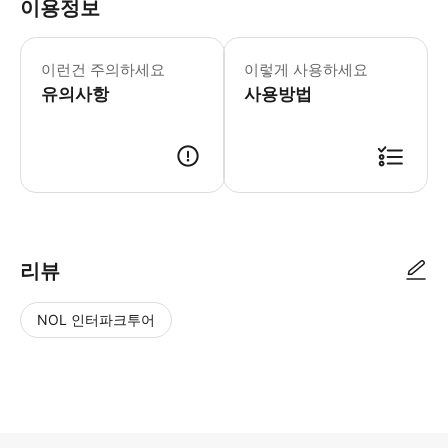
이용정보
📢 안내사항 1. 당일 변경 및 조정
이런건 주의하세요
이렇게 사용하세요
유의사항
사용방법
바우처 예약 확정 시 3일 이내 바우처가 발급되며, 플랫폼에 등록됩니다.
리뷰
NOL 인터파크투어
NOL
별
사
에서
점
진/
작성
높
동
된
은
영
리뷰