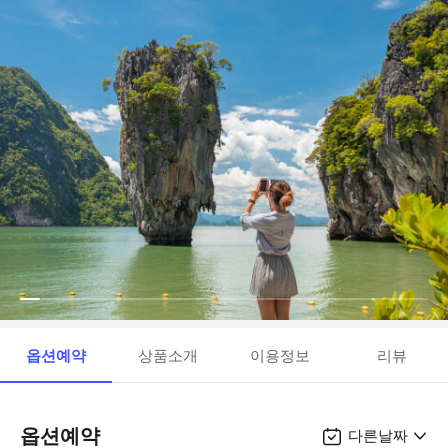
옵션예약
상품소개
이용정보
리뷰
옵션예약
다른날짜