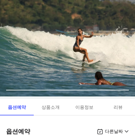
옵션예약
상품소개
이용정보
리뷰
옵션예약
다른날짜