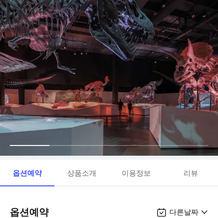
옵션예약
상품소개
이용정보
리뷰
옵션예약
다른날짜