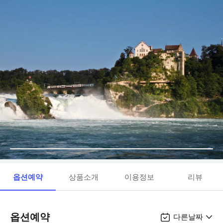
옵션예약
상품소개
이용정보
리뷰
옵션예약
다른날짜