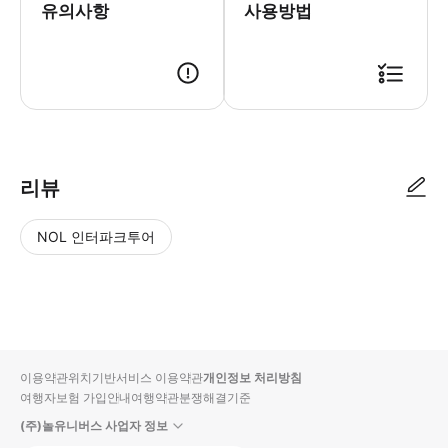
유의사항
사용방법
리뷰
NOL 인터파크투어
NOL
별
사
에서
점
진/
작성
높
동
된
은
영
리뷰
순
상
이용약관
위치기반서비스 이용약관
개인정보 처리방침
입니
여행자보험 가입안내
여행약관
분쟁해결기준
다.
(주)놀유니버스 사업자 정보