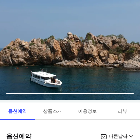
옵션예약
상품소개
이용정보
리뷰
옵션예약
다른날짜