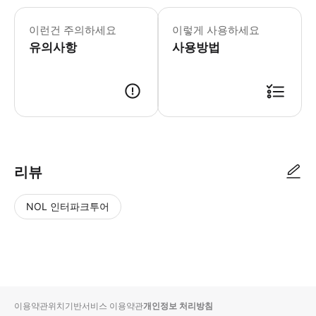
* 유서 깊은 운하를 따라 흐르듯 이동
이런건 주의하세요
이렇게 사용하세요
유의사항
사용방법
리뷰
NOL 인터파크투어
NOL
별
사
에서
점
진/
작성
높
동
된
은
영
리뷰
순
상
이용약관
위치기반서비스 이용약관
개인정보 처리방침
입니