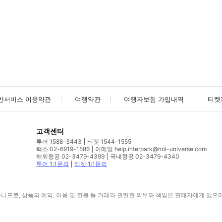
사진/동영상
사진/동영상
반서비스 이용약관
여행약관
여행자보험 가입내역
티켓
고객센터
투어 1588-3443
티켓 1544-1555
팩스 02-6919-1586
이메일 help.interpark@nol-universe.com
해외항공 02-3479-4399
국내항공 02-3479-4340
투어 1:1문의
티켓 1:1문의
므로, 상품의 예약, 이용 및 환불 등 거래와 관련된 의무와 책임은 판매자에게 있으