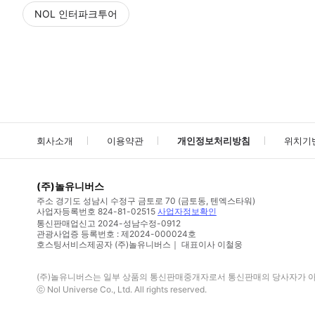
NOL 인터파크투어
NOL
에서 작성된 리뷰 입니다.
별점 높은순
별점 높은순
회사소개
이용약관
개인정보처리방침
위치기
(주)놀유니버스
주소
경기도 성남시 수정구 금토로 70 (금토동, 텐엑스타워)
사업자등록번호
824-81-02515
사업자정보확인
통신판매업신고
2024-성남수정-0912
관광사업증 등록번호 : 제2024-000024호
호스팅서비스제공자 (주)놀유니버스｜ 대표이사 이철웅
(주)놀유니버스
는 일부 상품의 통신판매중개자로서 통신판매의 당사자가 아니
ⓒ
Nol Universe Co
., Ltd. All rights reserved.