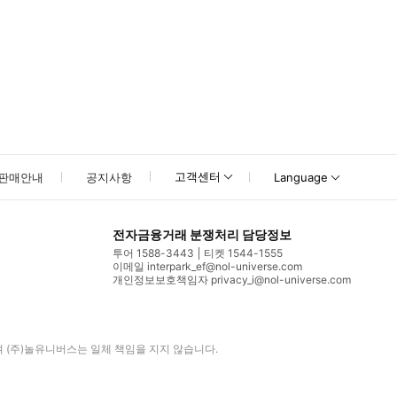
고객센터
판매안내
공지사항
Language
전자금융거래 분쟁처리 담당정보
투어 1588-3443
티켓 1544-1555
이메일 interpark_ef@nol-universe.com
개인정보보호책임자 privacy_i@nol-universe.com
며
(주)놀유니버스
는 일체 책임을 지지 않습니다.