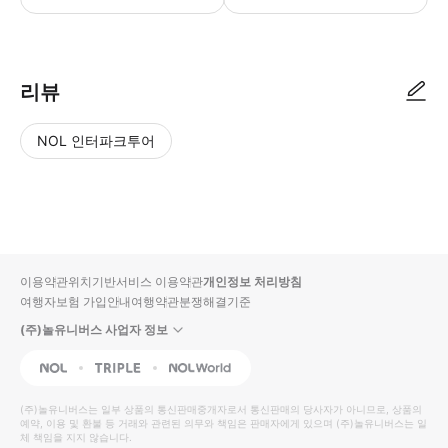
● 예약접수 후 확정이 되면 이용가능합니다. ● 바우처에 안내된 사용 방법
리뷰
NOL 인터파크투어
NOL
별
사
에서
점
진/
작성
높
동
된
은
영
리뷰
순
상
이용약관
위치기반서비스 이용약관
개인정보 처리방침
입니
여행자보험 가입안내
여행약관
분쟁해결기준
다.
(주)놀유니버스 사업자 정보
별
사
NOL
Triple
Interpark Global
점
진/
높
동
(주)놀유니버스
는 일부 상품의 통신판매중개자로서 통신판매의 당사자가 아니므로, 상품의
예약, 이용 및 환불 등 거래와 관련된 의무와 책임은 판매자에게 있으며
은
영
(주)놀유니버스
는 일
체 책임을 지지 않습니다.
순
상