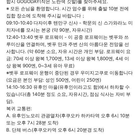
합시 GOGODAY(작은 노란색 깃발)를 찾아주세요.
※ 모든 손님을 환영합니다. 시간 엄수를 위해 출발 10분 전에
집합 장소에 도착해 주시길 바랍니다；
09:10-10:40 다자이후 텐만구 신사 - 학문의 신 스가와라노 미
치자네를 모시는 본궁 (약 90분, 자유시간)
12:40-13:40 벳푸 로프웨이 - 이 공중 로프웨이는 벳푸와 쓰
루미산을 연결하며, 벳푸 만과 주변 산의 아름다운 전망을 선
사합니다. (약 60분 소요, 자유 시간은 개인 부담. 로프웨이 요
금: 70세 이상 왕복 1,700엔, 13세 이상 왕복 1,800엔, 4세 이
상 왕복 900엔, 0~3세 유아 무료)
※벳푸 로프웨이 운행이 중단된 경우 우미지고쿠로 이동합니다
(요금은 본인 부담: 성인 500엔, 어린이 250엔)
14:10-16:30 유후인 마을(유후인이라고도 함)에서 하차할 수
있습니다(총 140분 정도 소요, 자유시간, 점심 식사는 자비 부
담).
복귀 교통편:
A. 유후인노모리 관광열차(후쿠오카 하카타역 오후 6시 10분
또는 오후 7시 28분 도착)
B. 단체 버스(후쿠오카역 오후 6시 20분경 도착)