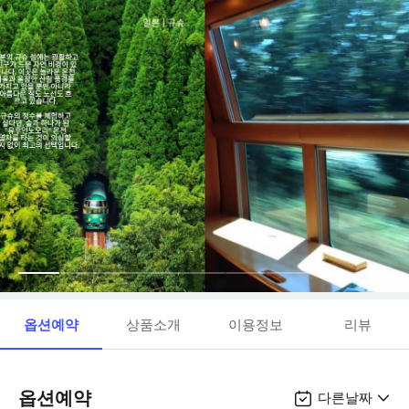
옵션예약
상품소개
이용정보
리뷰
옵션예약
다른날짜