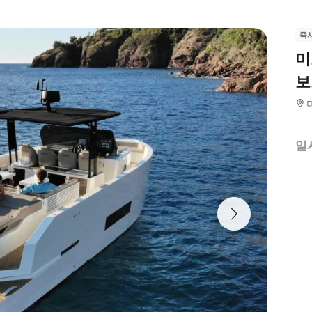
즉
미
보
일