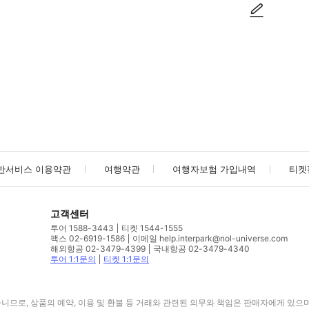
사진/동영상
사진/동영상
반서비스 이용약관
여행약관
여행자보험 가입내역
티켓
고객센터
투어 1588-3443
티켓 1544-1555
팩스 02-6919-1586
이메일 help.interpark@nol-universe.com
해외항공 02-3479-4399
국내항공 02-3479-4340
투어 1:1문의
티켓 1:1문의
므로, 상품의 예약, 이용 및 환불 등 거래와 관련된 의무와 책임은 판매자에게 있으