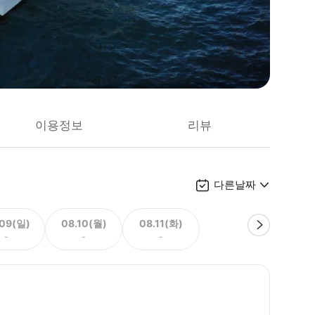
이용정보
리뷰
다른날짜
.09(일)
08.10(월)
08.11(화)
-
-
-