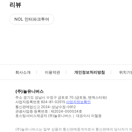
리뷰
NOL 인터파크투어
NOL
에서 작성된 리뷰 입니다.
별점 높은순
별점 높은순
회사소개
이용약관
개인정보처리방침
위치기
(주)놀유니버스
주소
경기도 성남시 수정구 금토로 70 (금토동, 텐엑스타워)
사업자등록번호
824-81-02515
사업자정보확인
통신판매업신고
2024-성남수정-0912
관광사업증 등록번호 : 제2024-000024호
호스팅서비스제공자 (주)놀유니버스｜ 대표이사 이철웅
(주)놀유니버스
는 일부 상품의 통신판매중개자로서 통신판매의 당사자가 아니