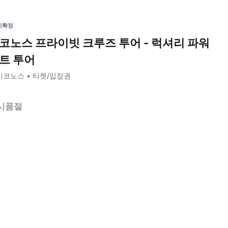
시확정
코노스 프라이빗 크루즈 투어 - 럭셔리 파워
트 투어
미코노스
티켓/입장권
시품절