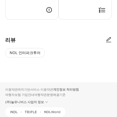
● 예약접수 후 확정이 되면 이용가능합니다. ● 바우처에 안내된 사용 방법
리뷰
NOL 인터파크투어
NOL
별
사
에서
점
진/
작성
높
동
된
은
영
리뷰
순
상
이용약관
위치기반서비스 이용약관
개인정보 처리방침
입니
여행자보험 가입안내
여행약관
분쟁해결기준
다.
(주)놀유니버스 사업자 정보
별
사
NOL
Triple
Interpark Global
점
진/