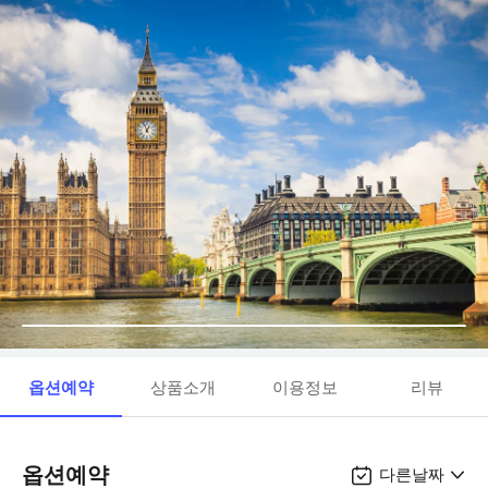
옵션예약
상품소개
이용정보
리뷰
옵션예약
다른날짜