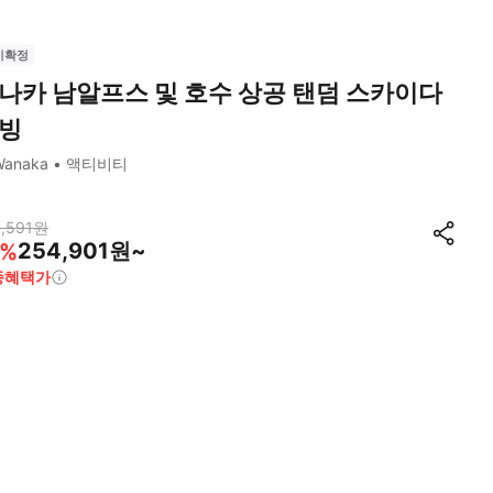
시확정
나카 남알프스 및 호수 상공 탠덤 스카이다
빙
Wanaka
액티비티
,591
원
254,901원~
%
종혜택가