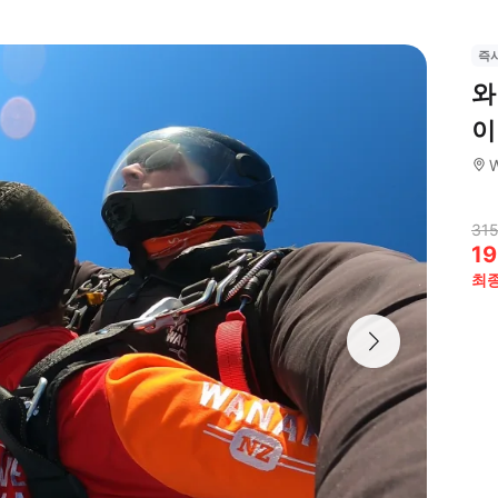
즉
와
이
315
19
최