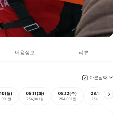
이용정보
리뷰
다른날짜
.10(월)
08.11(화)
08.12(수)
08.13(목)
08.
4,901원
254,901원
254,901원
254,901원
254