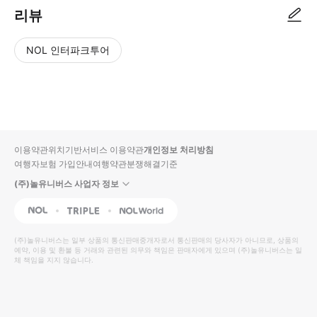
리뷰
NOL 인터파크투어
NOL
별
사
에서
점
진/
작성
높
동
된
은
영
리뷰
순
상
이용약관
위치기반서비스 이용약관
개인정보 처리방침
입니
여행자보험 가입안내
여행약관
분쟁해결기준
다.
(주)놀유니버스 사업자 정보
별
사
NOL
Triple
Interpark Global
점
진/
높
동
(주)놀유니버스
는 일부 상품의 통신판매중개자로서 통신판매의 당사자가 아니므로, 상품의
예약, 이용 및 환불 등 거래와 관련된 의무와 책임은 판매자에게 있으며
은
영
(주)놀유니버스
는 일
체 책임을 지지 않습니다.
순
상