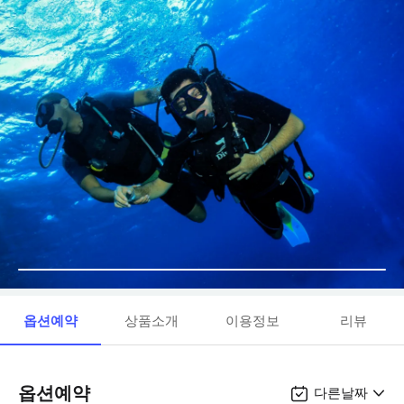
옵션예약
상품소개
이용정보
리뷰
옵션예약
다른날짜