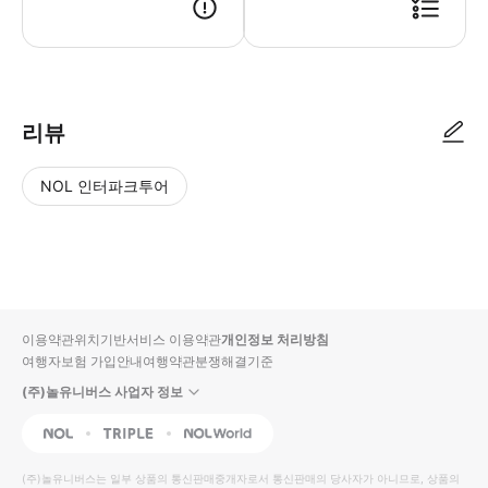
▶ 사용방법 * 개찰구에서 티켓과 방문 날짜 확인서를 보여주세요 * 만 12세 미만
리뷰
NOL 인터파크투어
NOL
별
사
에서
점
진/
작성
높
동
된
은
영
리뷰
순
상
이용약관
위치기반서비스 이용약관
개인정보 처리방침
입니
여행자보험 가입안내
여행약관
분쟁해결기준
다.
(주)놀유니버스 사업자 정보
별
사
NOL
Triple
Interpark Global
점
진/
높
동
(주)놀유니버스
는 일부 상품의 통신판매중개자로서 통신판매의 당사자가 아니므로, 상품의