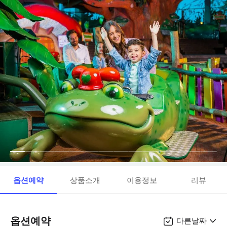
옵션예약
상품소개
이용정보
리뷰
옵션예약
다른날짜