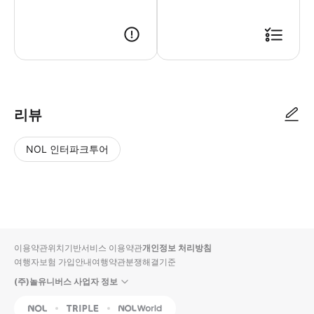
● 예약접수 후 확정이 되면 이용가능합니다. ● 바우처에 안내된 사용 방법
리뷰
NOL 인터파크투어
NOL
별
사
에서
점
진/
작성
높
동
된
은
영
리뷰
순
상
이용약관
위치기반서비스 이용약관
개인정보 처리방침
입니
여행자보험 가입안내
여행약관
분쟁해결기준
다.
(주)놀유니버스 사업자 정보
별
사
NOL
Triple
Interpark Global