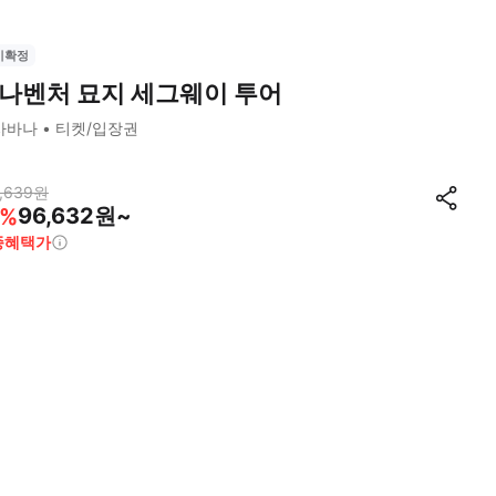
시확정
나벤처 묘지 세그웨이 투어
사바나
티켓/입장권
,639
원
96,632원~
%
종혜택가