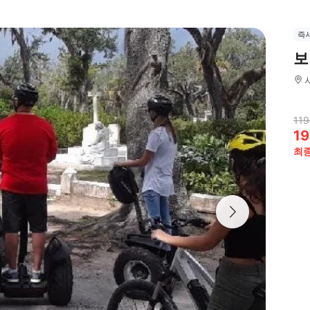
즉
보
119
19
최