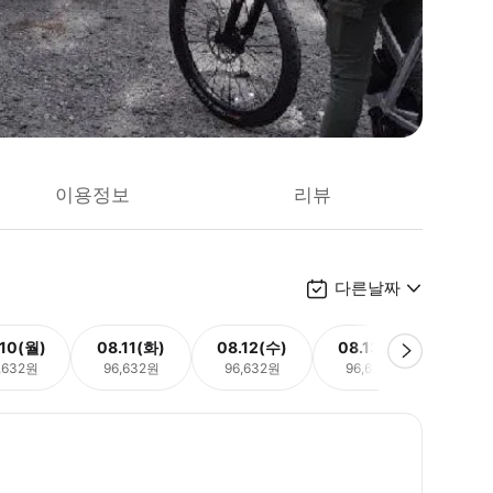
이용정보
리뷰
다른날짜
.10(월)
08.11(화)
08.12(수)
08.13(목)
08.
,632원
96,632원
96,632원
96,632원
96,