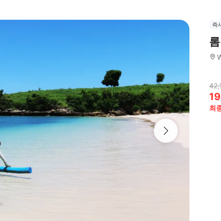
즉
롬
W
42,
19
최