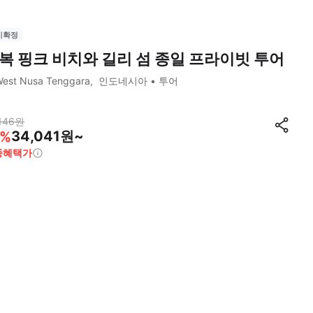
시확정
복 핑크 비치와 길리 섬 종일 프라이빗 투어
est Nusa Tenggara
인도네시아
투어
146
원
34,041원~
%
종혜택가