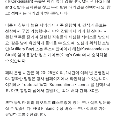
리(Korkeasaari) 동물원 페리 옆에 있습니다. 빨간색 FRS Finl
and 깃발과 표지판을 찾고 우선 탑승 대기열을 선택하세요. 참
고: 섬에서는 대기열이 하나뿐입니다.
이른 아침부터 늦은 저녁까지 자주 운행하며, 간식과 음료는
선상에서 구입 가능합니다. 야외 갑판에서 커피 한 잔이나 시
원한 맥주를 즐기며 친절한 직원들의 세심한 서비스를 받으세
요. 같은 날에 유연하게 돌아올 수 있으며, 도심에 위치한 포병
만(Artillery Bay) 또는 쿠스타안미엑카 해협(Kustaanmiekka
Strait) 옆의 웅장한 킹스 게이트(King's Gate)에서 승하차할
수 있습니다.
페리 운행 시간은 약 20~25분이며, 1시간에 여러 번 운행됩니
다. 정확한 일정은 당사 웹페이지에서 확인하실 수 있습니다.
여기에서 'routetraffic'과 'Suomenlinna - Lonna' 를 선택하세
요. 마켓 광장과 섬에서 출발하는 최대 배차 간격: 30분.
또한 동일한 페리 티켓으로 레스토랑이 있는 론나 섬도 방문하
실 수 있습니다. FRS Finland 수상 버스는 론나 섬으로 가는
유일한 교통수단입니다.