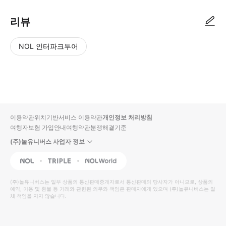
리뷰
NOL 인터파크투어
NOL
별
사
에서
점
진/
작성
높
동
된
은
영
리뷰
순
상
이용약관
위치기반서비스 이용약관
개인정보 처리방침
입니
여행자보험 가입안내
여행약관
분쟁해결기준
다.
(주)놀유니버스 사업자 정보
별
사
NOL
Triple
Interpark Global
점
진/
높
동
(주)놀유니버스
는 일부 상품의 통신판매중개자로서 통신판매의 당사자가 아니므로, 상품의
예약, 이용 및 환불 등 거래와 관련된 의무와 책임은 판매자에게 있으며
은
영
(주)놀유니버스
는 일
체 책임을 지지 않습니다.
순
상