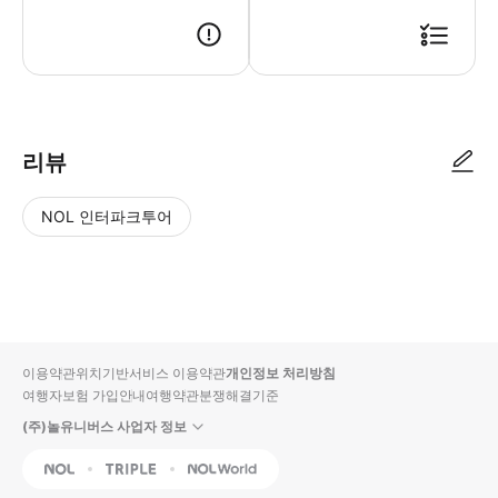
● 예약접수 후 확정이 되면 이용가능합니다. ● 바우처에 안내된 사용 방법
리뷰
NOL 인터파크투어
NOL
별
사
에서
점
진/
작성
높
동
된
은
영
리뷰
순
상
이용약관
위치기반서비스 이용약관
개인정보 처리방침
입니
여행자보험 가입안내
여행약관
분쟁해결기준
다.
(주)놀유니버스 사업자 정보
별
사
NOL
Triple
Interpark Global
점
진/