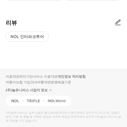
리뷰
NOL 인터파크투어
NOL
별
사
에서
점
진/
작성
높
동
된
은
영
리뷰
순
상
이용약관
위치기반서비스 이용약관
개인정보 처리방침
입니
여행자보험 가입안내
여행약관
분쟁해결기준
다.
(주)놀유니버스 사업자 정보
별
사
NOL
Triple
Interpark Global
점
진/
높
동
(주)놀유니버스
는 일부 상품의 통신판매중개자로서 통신판매의 당사자가 아니므로, 상품의
예약, 이용 및 환불 등 거래와 관련된 의무와 책임은 판매자에게 있으며
은
영
(주)놀유니버스
는 일
체 책임을 지지 않습니다.
순
상