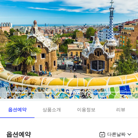
옵션예약
상품소개
이용정보
리뷰
옵션예약
다른날짜