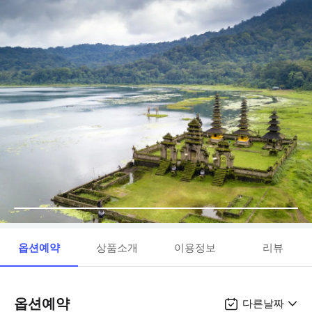
옵션예약
상품소개
이용정보
리뷰
옵션예약
다른날짜