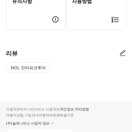
유의사항
사용방법
● 예약접수 후 확정이 되면 이용가능합니다. ● 바우처에 안내된 사용 방법
리뷰
NOL 인터파크투어
NOL
별
사
에서
점
진/
작성
높
동
된
은
영
리뷰
순
상
이용약관
위치기반서비스 이용약관
개인정보 처리방침
입니
여행자보험 가입안내
여행약관
분쟁해결기준
다.
(주)놀유니버스 사업자 정보