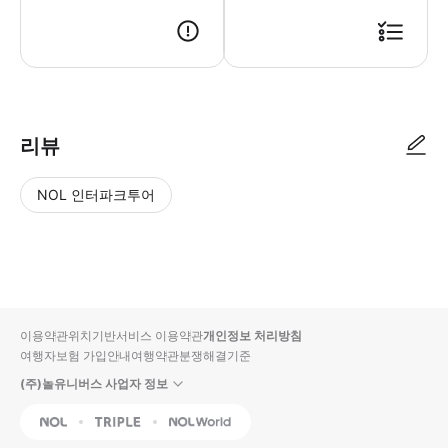
● 예약접수 후 확정이 되면 이용가능합니다. ● 바우처에 안내된 사용 방법
리뷰
NOL 인터파크투어
NOL
별
사
에서
점
진/
작성
높
동
된
은
영
리뷰
순
상
이용약관
위치기반서비스 이용약관
개인정보 처리방침
입니
여행자보험 가입안내
여행약관
분쟁해결기준
다.
(주)놀유니버스 사업자 정보
별
사
NOL
Triple
Interpark Global
점
진/